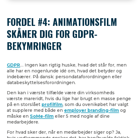
FORDEL #4: ANIMATIONSFILM
SKÅNER DIG FOR GDPR-
BEKYMRINGER
GDPR
… Ingen kan rigtig huske, hvad det står for, men
alle har en nogenlunde idé om, hvad det betyder og
indebærer. På dansk: persondataforordningen eller
databeskyttelsesforordningen.
Den kan i værste tilfælde være din virksomheds
værste mareridt, hvis du lige har brugt en masse penge
på en storslået
profilfilm
, som du ovenikøbet har valgt
at supplere med både en
employer branding-film
og
måske en
SoMe-film
eller 5 med nogle af dine
medarbejdere.
For hvad sker der, når en medarbejder siger op? Ja,