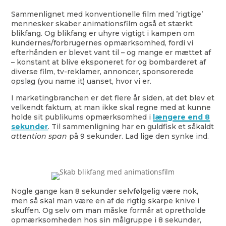
Sammenlignet med konventionelle film med ’rigtige’
mennesker skaber animationsfilm også et stærkt
blikfang. Og blikfang er uhyre vigtigt i kampen om
kundernes/forbrugernes opmærksomhed, fordi vi
efterhånden er blevet vant til – og mange er mættet af
– konstant at blive eksponeret for og bombarderet af
diverse film, tv-reklamer, annoncer, sponsorerede
opslag (you name it) uanset, hvor vi er.
I marketingbranchen er det flere år siden, at det blev et
velkendt faktum, at man ikke skal regne med at kunne
holde sit publikums opmærksomhed i
længere end 8
sekunder
. Til sammenligning har en guldfisk et såkaldt
attention span
på 9 sekunder. Lad lige den synke ind.
Nogle gange kan 8 sekunder selvfølgelig være nok,
men så skal man være en af de rigtig skarpe knive i
skuffen. Og selv om man måske formår at opretholde
opmærksomheden hos sin målgruppe i 8 sekunder,