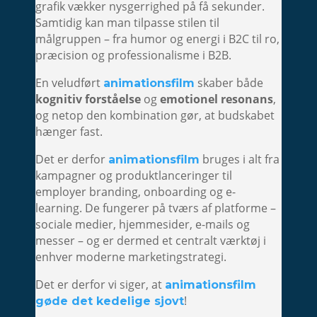
grafik vækker nysgerrighed på få sekunder.
Samtidig kan man tilpasse stilen til
målgruppen – fra humor og energi i B2C til ro,
præcision og professionalisme i B2B.
En veludført
skaber både
animationsfilm
kognitiv forståelse
og
emotionel resonans
,
og netop den kombination gør, at budskabet
hænger fast.
Det er derfor
bruges i alt fra
animationsfilm
kampagner og produktlanceringer til
employer branding, onboarding og e-
learning. De fungerer på tværs af platforme –
sociale medier, hjemmesider, e-mails og
messer – og er dermed et centralt værktøj i
enhver moderne marketingstrategi.
Det er derfor vi siger, at
animationsfilm
!
gøde det kedelige sjovt