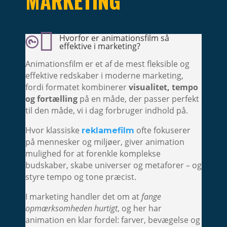
MARKETING

Hvorfor er animationsfilm så

effektive i marketing?
Animationsfilm er et af de mest fleksible og
effektive redskaber i moderne marketing,
fordi formatet kombinerer
visualitet, tempo
og fortælling
på en måde, der passer perfekt
til den måde, vi i dag forbruger indhold på.
Hvor klassiske
ofte fokuserer
reklamefilm
på mennesker og miljøer, giver animation
mulighed for at forenkle komplekse
budskaber, skabe universer og metaforer – og
styre tempo og tone præcist.
I marketing handler det om at
fange
opmærksomheden hurtigt
, og her har
animation en klar fordel: farver, bevægelse og