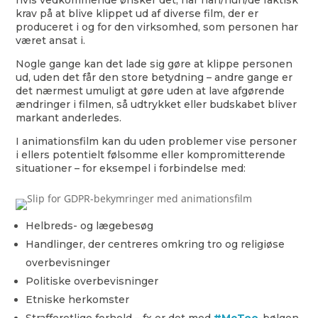
hvis vedkommende ønsker det, har han/hun/de faktisk
krav på at blive klippet ud af diverse film, der er
produceret i og for den virksomhed, som personen har
været ansat i.
Nogle gange kan det lade sig gøre at klippe personen
ud, uden det får den store betydning – andre gange er
det nærmest umuligt at gøre uden at lave afgørende
ændringer i filmen, så udtrykket eller budskabet bliver
markant anderledes.
I animationsfilm kan du uden problemer vise personer
i ellers potentielt følsomme eller kompromitterende
situationer – for eksempel i forbindelse med:
Helbreds- og lægebesøg
Handlinger, der centreres omkring tro og religiøse
overbevisninger
Politiske overbevisninger
Etniske herkomster
Strafferetlige forhold – fx er det med
#MeToo
-bølgen