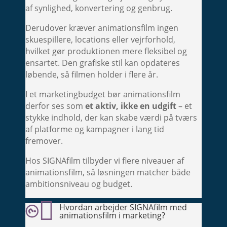
af synlighed, konvertering og genbrug.
Derudover kræver animationsfilm ingen
skuespillere, locations eller vejrforhold,
hvilket gør produktionen mere fleksibel og
ensartet. Den grafiske stil kan opdateres
løbende, så filmen holder i flere år.
I et marketingbudget bør animationsfilm
derfor ses som
et aktiv, ikke en udgift
– et
stykke indhold, der kan skabe værdi på tværs
af platforme og kampagner i lang tid
fremover.
Hos SIGNAfilm tilbyder vi flere niveauer af
animationsfilm, så løsningen matcher både
ambitionsniveau og budget.

Hvordan arbejder SIGNAfilm med

animationsfilm i marketing?