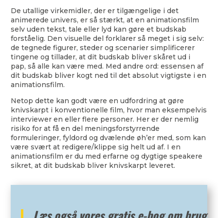
De utallige virkemidler, der er tilgængelige i det
animerede univers, er så stærkt, at en animationsfilm
selv uden tekst, tale eller lyd kan gøre et budskab
forståelig. Den visuelle del forklarer så meget i sig selv:
de tegnede figurer, steder og scenarier simplificerer
tingene og tillader, at dit budskab bliver skåret ud i
pap, så alle kan være med. Med andre ord: essensen af
dit budskab bliver kogt ned til det absolut vigtigste i en
animationsfilm.
Netop dette kan godt være en udfordring at gøre
knivskarpt i konventionelle film, hvor man eksempelvis
interviewer en eller flere personer. Her er der nemlig
risiko for at få en del meningsforstyrrende
formuleringer, fyldord og dvælende øh’er med, som kan
være svært at redigere/klippe sig helt ud af. I en
animationsfilm er du med erfarne og dygtige speakere
sikret, at dit budskab bliver knivskarpt leveret.
Læs også vores gratis e-bog om brug