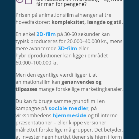
får man for pengene?
Prisen på animationsfilm afhænger af tre
hovedfaktorer:
kompleksitet, længde og stil
.
En enkel
på 30-60 sekunder kan
2D-film
typisk produceres for 20.000–40.000 kr., mens
mere avancerede
eller
3D-film
hybridproduktioner kan ligge i området
60.000–100.000 kr.
Men den egentlige værdi ligger i, at
animationsfilm kan
genanvendes og
tilpasses
mange forskellige marketingkanaler.
Du kan fx bruge samme grundfilm i en
kampagne på
, på
sociale medier
virksomhedens
og til interne
hjemmeside
præsentationer – eller klippe versioner
målrettet forskellige målgrupper. Det betyder,
at investeringen hurtigt tjener sig hjem i form