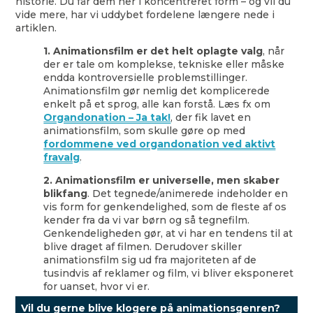
historie. Du får dem her i koncentreret form – og vil du
vide mere, har vi uddybet fordelene længere nede i
artiklen.
1. Animationsfilm er det helt oplagte valg
, når
der er tale om komplekse, tekniske eller måske
endda kontroversielle problemstillinger.
Animationsfilm gør nemlig det komplicerede
enkelt på et sprog, alle kan forstå. Læs fx om
Organdonation – Ja tak!
, der fik lavet en
animationsfilm, som skulle gøre op med
fordommene ved organdonation ved aktivt
fravalg
.
2. Animationsfilm er universelle,
men skaber
blikfang
. Det tegnede/animerede indeholder en
vis form for genkendelighed, som de fleste af os
kender fra da vi var børn og så tegnefilm.
Genkendeligheden gør, at vi har en tendens til at
blive draget af filmen. Derudover skiller
animationsfilm sig ud fra majoriteten af de
tusindvis af reklamer og film, vi bliver eksponeret
for uanset, hvor vi er.
Vil du gerne blive klogere på animationsgenren?