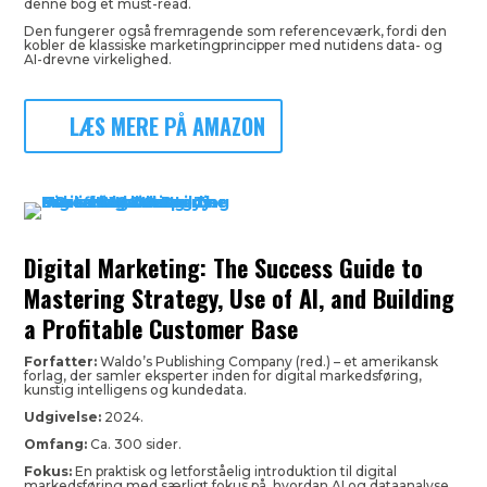
denne bog et must-read.
Den fungerer også fremragende som referenceværk, fordi den
kobler de klassiske marketingprincipper med nutidens data- og
AI-drevne virkelighed.
LÆS MERE PÅ AMAZON
Digital Marketing: The Success Guide to
Mastering Strategy, Use of AI, and Building
a Profitable Customer Base
Forfatter:
Waldo’s Publishing Company (red.) – et amerikansk
forlag, der samler eksperter inden for digital markedsføring,
kunstig intelligens og kundedata.
Udgivelse:
2024.
Omfang:
Ca. 300 sider.
Fokus:
En praktisk og letforståelig introduktion til digital
markedsføring med særligt fokus på, hvordan AI og dataanalyse