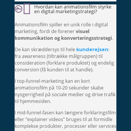

Hvordan kan animationsfilm styrke

en digital marketingstrategi?
Animationsfilm spiller en unik rolle i digital
marketing, fordi de forener
visuel
kommunikation og konverteringsstrategi
.
De kan skræddersys til hele
:
kunderejsen
fra awareness (tiltrække målgruppen) til
consideration (forklare produktet) og endelig
conversion (få kunden til at handle).
I top-funnel-marketing kan en kort
animationsfilm på 10-20 sekunder skabe
nysgerrighed på sociale medier og drive trafik
til hjemmesiden.
I mid-funnel-fasen kan længere forklaringsfilm
eller “explainer videos” bruges til at formidle
komplekse produkter, processer eller services