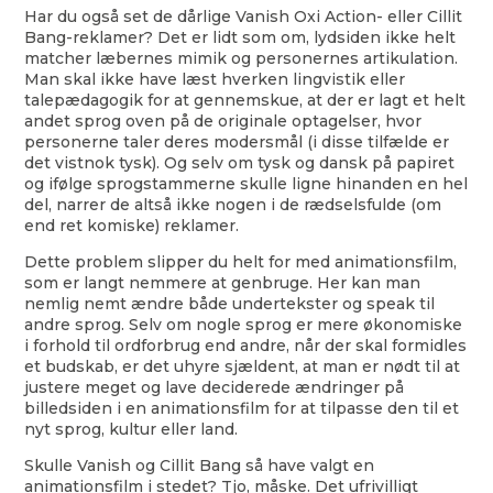
Har du også set de dårlige Vanish Oxi Action- eller Cillit
Bang-reklamer? Det er lidt som om, lydsiden ikke helt
matcher læbernes mimik og personernes artikulation.
Man skal ikke have læst hverken lingvistik eller
talepædagogik for at gennemskue, at der er lagt et helt
andet sprog oven på de originale optagelser, hvor
personerne taler deres modersmål (i disse tilfælde er
det vistnok tysk). Og selv om tysk og dansk på papiret
og ifølge sprogstammerne skulle ligne hinanden en hel
del, narrer de altså ikke nogen i de rædselsfulde (om
end ret komiske) reklamer.
Dette problem slipper du helt for med animationsfilm,
som er langt nemmere at genbruge. Her kan man
nemlig nemt ændre både undertekster og speak til
andre sprog. Selv om nogle sprog er mere økonomiske
i forhold til ordforbrug end andre, når der skal formidles
et budskab, er det uhyre sjældent, at man er nødt til at
justere meget og lave deciderede ændringer på
billedsiden i en animationsfilm for at tilpasse den til et
nyt sprog, kultur eller land.
Skulle Vanish og Cillit Bang så have valgt en
animationsfilm i stedet? Tjo, måske. Det ufrivilligt