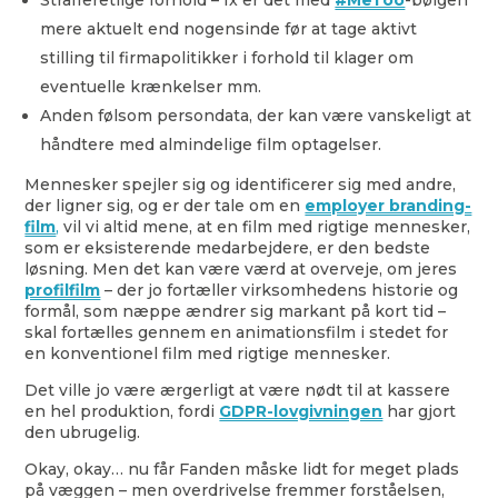
mere aktuelt end nogensinde før at tage aktivt
stilling til firmapolitikker i forhold til klager om
eventuelle krænkelser mm.
Anden følsom persondata, der kan være vanskeligt at
håndtere med almindelige film optagelser.
Mennesker spejler sig og identificerer sig med andre,
der ligner sig, og er der tale om en
employer branding-
film
,
vil vi altid mene, at en film med rigtige mennesker,
som er eksisterende medarbejdere, er den bedste
løsning. Men det kan være værd at overveje, om jeres
profilfilm
– der jo fortæller virksomhedens historie og
formål, som næppe ændrer sig markant på kort tid –
skal fortælles gennem en animationsfilm i stedet for
en konventionel film med rigtige mennesker.
Det ville jo være ærgerligt at være nødt til at kassere
en hel produktion, fordi
GDPR-lovgivningen
har gjort
den ubrugelig.
Okay, okay… nu får Fanden måske lidt for meget plads
på væggen – men overdrivelse fremmer forståelsen,