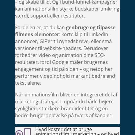
– og skabe tillid. Og i bund-funnel-kampagner
kan animationsfilm styrke budskaber omkring
værdi, support eller resultater.
Fordelen er, at du kan
genbruge og tilpasse
filmens elementer
: korte klip til LinkedIn-
annoncer, GIF’er til nyhedsbreve, eller små
versioner til website-headers. Derudover
forbedrer video og animation dine SEO-
resultater, fordi Google måler brugernes
engagement og tid på siden – og netop her
performer videoindhold markant bedre end
tekst alene.
Når animationsfilm bliver en integreret del af
marketingstrategien, opnår du både højere
synlighed, stærkere brandidentitet og en
bedre brugeroplevelse på tværs af kanaler.

Hvad koster det at bruge

animationsfilm i marketing – og hvad