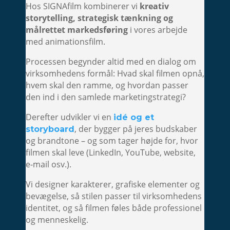
Hos SIGNAfilm kombinerer vi
kreativ
storytelling, strategisk tænkning og
målrettet markedsføring
i vores arbejde
med animationsfilm.
Processen begynder altid med en dialog om
virksomhedens formål: Hvad skal filmen opnå,
hvem skal den ramme, og hvordan passer
den ind i den samlede marketingstrategi?
Derefter udvikler vi en
idé og et
, der bygger på jeres budskaber
storyboard
og brandtone – og som tager højde for, hvor
filmen skal leve (LinkedIn, YouTube, website,
e-mail osv.).
Vi designer karakterer, grafiske elementer og
bevægelse, så stilen passer til virksomhedens
identitet, og så filmen føles både professionel
og menneskelig.