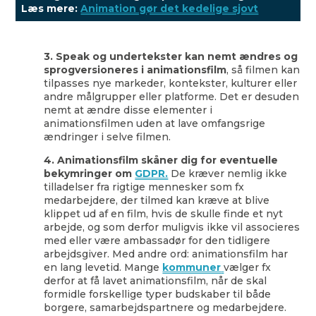
Læs mere:
Animation gør det kedelige sjovt
3. Speak og undertekster kan nemt ændres og
sprogversioneres i animationsfilm
, så filmen kan
tilpasses nye markeder, kontekster, kulturer eller
andre målgrupper eller platforme. Det er desuden
nemt at ændre disse elementer i
animationsfilmen uden at lave omfangsrige
ændringer i selve filmen.
4. Animationsfilm skåner dig for eventuelle
bekymringer om
GDPR.
De kræver nemlig ikke
tilladelser fra rigtige mennesker som fx
medarbejdere, der tilmed kan kræve at blive
klippet ud af en film, hvis de skulle finde et nyt
arbejde, og som derfor muligvis ikke vil associeres
med eller være ambassadør for den tidligere
arbejdsgiver. Med andre ord: animationsfilm har
en lang levetid. Mange
kommuner
vælger fx
derfor at få lavet animationsfilm, når de skal
formidle forskellige typer budskaber til både
borgere, samarbejdspartnere og medarbejdere.