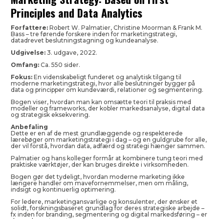
Principles and Data Analytics
Forfattere:
Robert W. Palmatier, Christine Moorman & Frank M.
Bass – tre førende forskere inden for marketingstrategi,
datadrevet beslutningstagning og kundeanalyse.
Udgivelse:
3. udgave, 2022.
Omfang:
Ca. 550 sider.
Fokus:
En videnskabeligt funderet og analytisk tilgang til
moderne marketingstrategi, hvor alle beslutninger bygger på
data og principper om kundeværdi, relationer og segmentering.
Bogen viser, hvordan man kan omsætte teori til praksis med
modeller og frameworks, der kobler markedsanalyse, digital data
og strategisk eksekvering.
Anbefaling
Dette er en af de mest grundlæggende og respekterede
lærebøger om marketingstrategi i dag – og en guldgrube for alle,
der vil forstå, hvordan data, adfærd og strategi hænger sammen.
Palmatier og hans kolleger formår at kombinere tung teori med
praktiske værktøjer, der kan bruges direkte i virksomheden.
Bogen gør det tydeligt, hvordan moderne marketing ikke
længere handler om mavefornemmelser, men om måling,
indsigt og kontinuerlig optimering.
For ledere, marketingansvarlige og konsulenter, der ønsker et
solidt, forskningsbaseret grundlag for deres strategiske arbejde –
fx inden for branding, segmentering og digital markedsføring – er