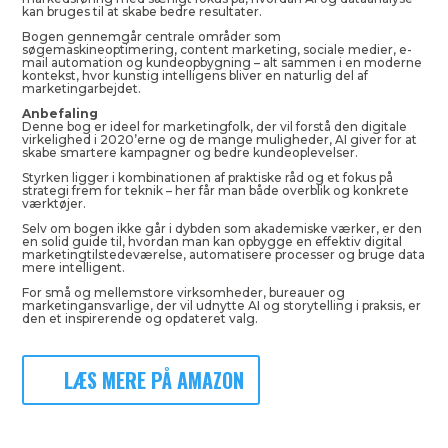
kan bruges til at skabe bedre resultater.
Bogen gennemgår centrale områder som
søgemaskineoptimering, content marketing, sociale medier, e-
mail automation og kundeopbygning – alt sammen i en moderne
kontekst, hvor kunstig intelligens bliver en naturlig del af
marketingarbejdet.
Anbefaling
Denne bog er ideel for marketingfolk, der vil forstå den digitale
virkelighed i 2020’erne og de mange muligheder, AI giver for at
skabe smartere kampagner og bedre kundeoplevelser.
Styrken ligger i kombinationen af praktiske råd og et fokus på
strategi frem for teknik – her får man både overblik og konkrete
værktøjer.
Selv om bogen ikke går i dybden som akademiske værker, er den
en solid guide til, hvordan man kan opbygge en effektiv digital
marketingtilstedeværelse, automatisere processer og bruge data
mere intelligent.
For små og mellemstore virksomheder, bureauer og
marketingansvarlige, der vil udnytte AI og storytelling i praksis, er
den et inspirerende og opdateret valg.
LÆS MERE PÅ AMAZON