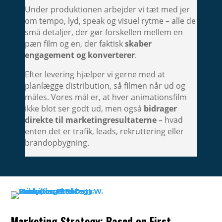
Under produktionen arbejder vi tæt med jer
om tempo, lyd, speak og visuel rytme – alle de
små detaljer, der gør forskellen mellem en
pæn film og en, der faktisk
skaber
engagement og konverterer
.
Efter levering hjælper vi gerne med at
planlægge distribution, så filmen når ud og
måles. Vores mål er, at hver animationsfilm
ikke blot ser godt ud, men også
bidrager
direkte til marketingresultaterne
– hvad
enten det er trafik, leads, rekruttering eller
brandopbygning.
Marketing Strategy: Based on First