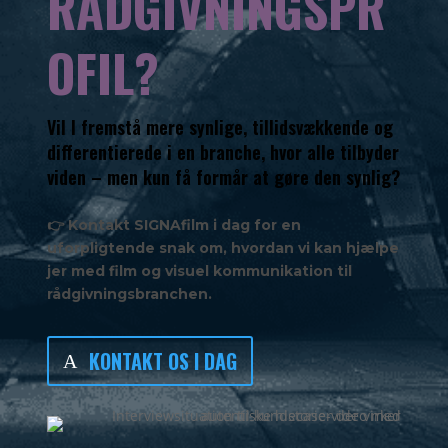
RÅDGIVNINGSPR
OFIL?
Vil I fremstå mere synlige, tillidsvækkende og
differentierede i en branche, hvor alle tilbyder
viden – men kun få formår at gøre den synlig?
👉 Kontakt SIGNAfilm i dag for en
uforpligtende snak om, hvordan vi kan hjælpe
jer med film og visuel kommunikation til
rådgivningsbranchen.
KONTAKT OS I DAG