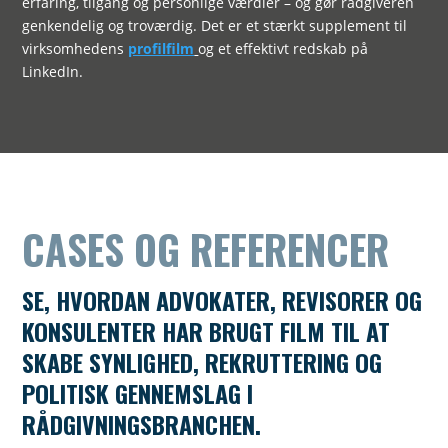
erfaring, tilgang og personlige værdier – og gør rådgiveren
genkendelig og troværdig. Det er et stærkt supplement til
virksomhedens
profilfilm
og et effektivt redskab på
LinkedIn.
CASES OG REFERENCER
SE, HVORDAN ADVOKATER, REVISORER OG
KONSULENTER HAR BRUGT FILM TIL AT
SKABE SYNLIGHED, REKRUTTERING OG
POLITISK GENNEMSLAG I
RÅDGIVNINGSBRANCHEN.