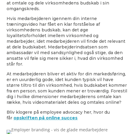
at omtale og dele virksomhedens budskab i sin
omgangskreds.
Hvis medarbejderen igennem din interne
træningsvideo har fået en klar forståelse af
virksomhedens budskab, kan det øge
loyalitetsforholdet imellem virksomhed og
medarbejder, idet medarbejderen vil finde det relevant
at dele budskabet. Medarbejderindsatsen som
ambassadør vil med sandsynlighed også stige, da den
ansatte vil føle sig mere sikker i, hvad din virksomhed
står for.
At medarbejderen bliver et aktiv for din markedsføring,
er en uvurderlig gode, idet kunden typisk vil have
større tiltro til din virksomhed, hvis budskabet kommer
fra en person, som kunden mener er troværdig. Forestil
dig i hvilke dimensioner medarbejderens omtale kan
række, hvis videomaterialet deles og omtales online?
Bliv klogere på employee advocacy her, hvor du
får
opskriften på online succes