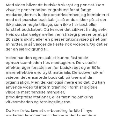
Med video bliver dit budskab skarpt og præcist. Den
visuelle præsentation er grobund for at fange
medarbejdernes fulde opmærksomhed, og kombineret
med det præcise budskab, ja så er du sikker på, at der
ikke sidder nogle tilbage, som ikke har læst eller
forstået budskabet. Du kender det sikkert fra dig selv.
Hvis du skal vælge mellem en strategi præsenteret på
20 siders skrift, eller en præsentationsvideo på et par
minutter, ja så vælger de fleste nok videoen. Og det er
der en særlig grund til.
Video har den egenskab at kunne fastholde
opmærksomheden hos modtageren. De visuelle
effekter øger forståelsen for budskabet og er 80%
mere effektive end trykt materiale. Derudover sikrer
videoer det ensartede budskab på tværs af din
organisation. Men de kan også mere end det. Du kan
anvende video til intern træning i form af digitale
visuelle merchandise manualer,
produktpræsentationer, eller træning omkring
virksomheden og retningslinjerne.
Du kan f.eks. lave et on-boarding forløb til nye
medarbejdere med en videoserie, der tager dem