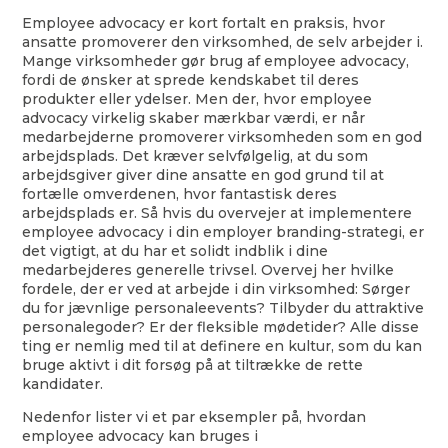
Employee advocacy er kort fortalt en praksis, hvor
ansatte promoverer den virksomhed, de selv arbejder i.
Mange virksomheder gør brug af employee advocacy,
fordi de ønsker at sprede kendskabet til deres
produkter eller ydelser. Men der, hvor employee
advocacy virkelig skaber mærkbar værdi, er når
medarbejderne promoverer virksomheden som en god
arbejdsplads. Det kræver selvfølgelig, at du som
arbejdsgiver giver dine ansatte en god grund til at
fortælle omverdenen, hvor fantastisk deres
arbejdsplads er. Så hvis du overvejer at implementere
employee advocacy i din employer branding-strategi, er
det vigtigt, at du har et solidt indblik i dine
medarbejderes generelle trivsel. Overvej her hvilke
fordele, der er ved at arbejde i din virksomhed: Sørger
du for jævnlige personaleevents? Tilbyder du attraktive
personalegoder? Er der fleksible mødetider? Alle disse
ting er nemlig med til at definere en kultur, som du kan
bruge aktivt i dit forsøg på at tiltrække de rette
kandidater.
Nedenfor lister vi et par eksempler på, hvordan
employee advocacy kan bruges i