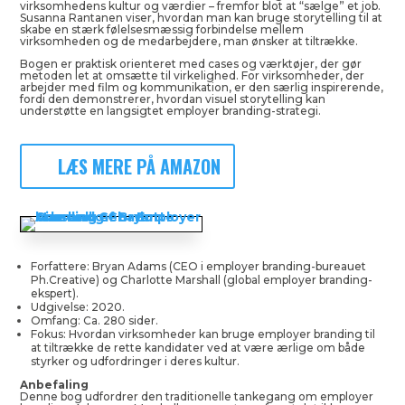
virksomhedens kultur og værdier – fremfor blot at “sælge” et job.
Susanna Rantanen viser, hvordan man kan bruge storytelling til at
skabe en stærk følelsesmæssig forbindelse mellem
virksomheden og de medarbejdere, man ønsker at tiltrække.
Bogen er praktisk orienteret med cases og værktøjer, der gør
metoden let at omsætte til virkelighed. For virksomheder, der
arbejder med film og kommunikation, er den særlig inspirerende,
fordi den demonstrerer, hvordan visuel storytelling kan
understøtte en langsigtet employer branding-strategi.
LÆS MERE PÅ AMAZON
Forfattere: Bryan Adams (CEO i employer branding-bureauet
Ph.Creative) og Charlotte Marshall (global employer branding-
ekspert).
Udgivelse: 2020.
Omfang: Ca. 280 sider.
Fokus: Hvordan virksomheder kan bruge employer branding til
at tiltrække de rette kandidater ved at være ærlige om både
styrker og udfordringer i deres kultur.
Anbefaling
Denne bog udfordrer den traditionelle tankegang om employer