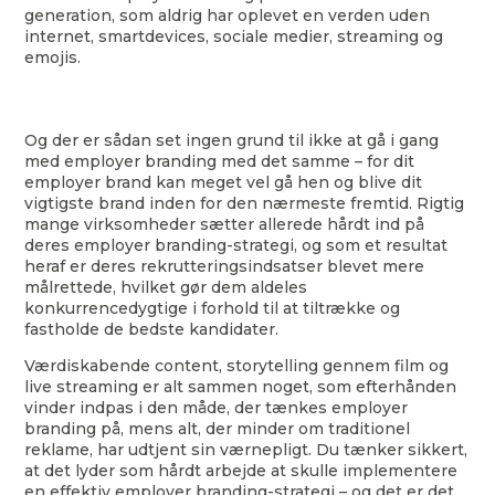
generation, som aldrig har oplevet en verden uden
internet, smartdevices, sociale medier, streaming og
emojis.
Og der er sådan set ingen grund til ikke at gå i gang
med employer branding med det samme – for dit
employer brand kan meget vel gå hen og blive dit
vigtigste brand inden for den nærmeste fremtid. Rigtig
mange virksomheder sætter allerede hårdt ind på
deres employer branding-strategi, og som et resultat
heraf er deres rekrutteringsindsatser blevet mere
målrettede, hvilket gør dem aldeles
konkurrencedygtige i forhold til at tiltrække og
fastholde de bedste kandidater.
Værdiskabende content, storytelling gennem film og
live streaming er alt sammen noget, som efterhånden
vinder indpas i den måde, der tænkes employer
branding på, mens alt, der minder om traditionel
reklame, har udtjent sin værnepligt. Du tænker sikkert,
at det lyder som hårdt arbejde at skulle implementere
en effektiv employer branding-strategi – og det er det