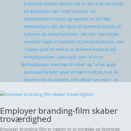
branding-videoer Selvom det er fint at få sat ansigt
på direktøren, der ivrigt fortæller om
virksomhedens vision og værdier, er det ikke
nødvendigvis dét, der giver et autentisk billede af
kulturen på arbejdspladsen. Her kan man fordel
overlade noget af taletiden til medarbejderne, som
i højere grad er med til at definere kulturen på
arbejdspladsen. Sætninger som ”vi er en
arbejdsplads med højt til loftet” og ”vi har gode
personalefordele” giver et større indtryk, hvis de
kommer fra de ansatte. Derudover kan man i en
video klippe imellem stemningsbilleder fra
kantinen, fredagsbaren eller kontorlandskabet,
som også er medvirkende til at give de
Employer branding-film skaber
interesserede kandidater en bedre fornemmelse
troværdighed
af, hvilken kultur der gør sig gældende i din
virksomhed. … Men er employer branding
Employer branding-film er nøglen til at tiltrække og fastholde