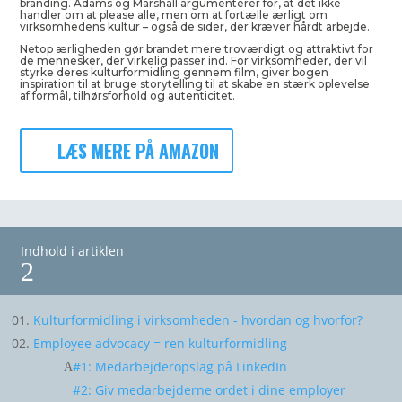
branding. Adams og Marshall argumenterer for, at det ikke
handler om at please alle, men om at fortælle ærligt om
virksomhedens kultur – også de sider, der kræver hårdt arbejde.
Netop ærligheden gør brandet mere troværdigt og attraktivt for
de mennesker, der virkelig passer ind. For virksomheder, der vil
styrke deres kulturformidling gennem film, giver bogen
inspiration til at bruge storytelling til at skabe en stærk oplevelse
af formål, tilhørsforhold og autenticitet.
LÆS MERE PÅ AMAZON
Indhold i artiklen
2
Kulturformidling i virksomheden - hvordan og hvorfor?
Employee advocacy = ren kulturformidling
#1: Medarbejderopslag på LinkedIn
#2: Giv medarbejderne ordet i dine employer