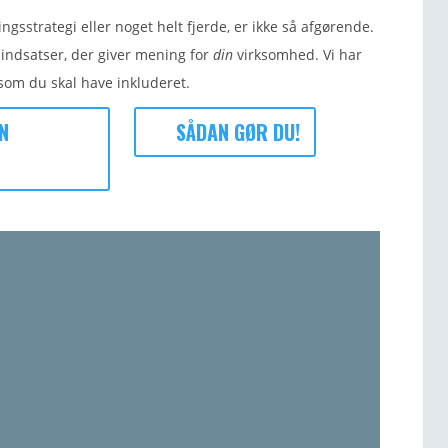
sstrategi eller noget helt fjerde, er ikke så afgørende.
 indsatser, der giver mening for
din
virksomhed. Vi har
om du skal have inkluderet.
N
SÅDAN GØR DU!