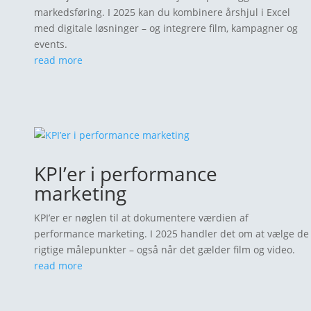
markedsføring. I 2025 kan du kombinere årshjul i Excel
den?
med digitale løsninger – og integrere film, kampagner og
events.
3. Tone of Voice guide
read more
4. Valg af kommunikationskanaler
Gør din kommunikations-strategi nem at
føre ud i livet
5. Lav en handlingsplan
Integrér film i din kunderejse
KPI’er i performance
marketing
KPI’er er nøglen til at dokumentere værdien af
performance marketing. I 2025 handler det om at vælge de
rigtige målepunkter – også når det gælder film og video.
read more