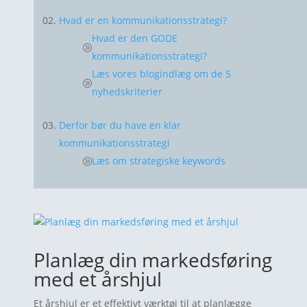
Hvad er en kommunikationsstrategi?
Hvad er den GODE
kommunikationsstrategi?
Læs vores blogindlæg om de 5
nyhedskriterier
Derfor bør du have en klar
kommunikationsstrategi
Læs om strategiske keywords
Læs vores artikler om video marketing
Kom i gang med din egen kommunikationsstrategi
1. Målsætninger
2. Lær din virksomhed, målgruppe og
Planlæg din markedsføring
konkurrenter at kende
med et årshjul
Målgruppeanalyse
Hvad er en persona, og hvordan bruger du
Et årshjul er et effektivt værktøj til at planlægge