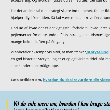
eksekvering. Og hvordan lykkes du så med det? Det kan du l
For det andet skal din strategi skære ind til benet. Det er 
hjælper dig i fremtiden. Så lad være med at skrive flere hun
Find ud af, hvad der er det vigtigste i forhold til, hvad jere
pejlemærker for dette. Inddel f.eks. strategien i tidsmæssige
mange bolde i luften på én gang.
Vi anbefaler eksempelvis altid, at man tænker
storytelling
en god historie? Storytelling er et oplagt virkemiddel, når m
sine kunder eller målgruppe.
Læs artiklen om,
hvordan du skal revurdere din video
Vil du vide mere om, hvordan I kan bruge sto