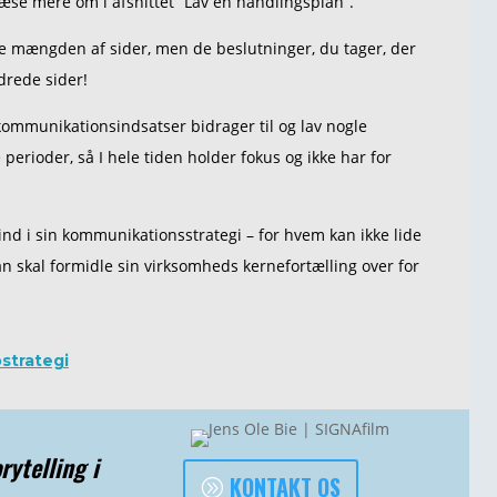
æse mere om i afsnittet ”Lav en handlingsplan”.
ikke mængden af sider, men de beslutninger, du tager, der
drede sider!
s kommunikationsindsatser bidrager til og lav nogle
 perioder, så I hele tiden holder fokus og ikke har for
ind i sin kommunikationsstrategi – for hvem kan ikke lide
an skal formidle sin virksomheds kernefortælling over for
strategi
rytelling i
KONTAKT OS