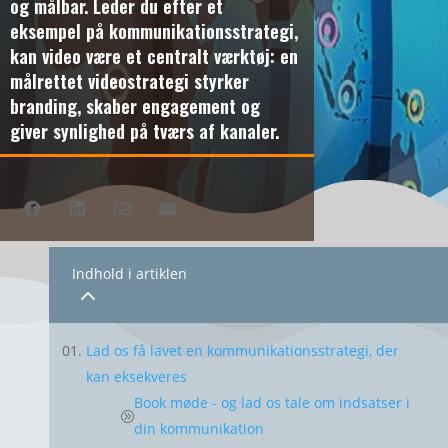
og målbar. Leder du efter et
eksempel på kommunikationsstrategi,
kan video være et centralt værktøj: en
målrettet videostrategi styrker
branding, skaber engagement og
giver synlighed på tværs af kanaler.




Indhold i artiklen
2
Lad os få lavet en kommunikationsstrategi, der
kan eksekveres
Book møde - og lad os tale om indsatser i
din kommunikation